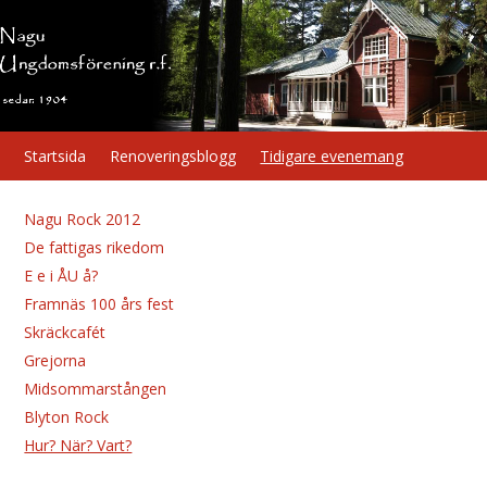
Startsida
Renoveringsblogg
Tidigare evenemang
Nagu Rock 2012
De fattigas rikedom
E e i ÅU å?
Framnäs 100 års fest
Skräckcafét
Grejorna
Midsommarstången
Blyton Rock
Hur? När? Vart?